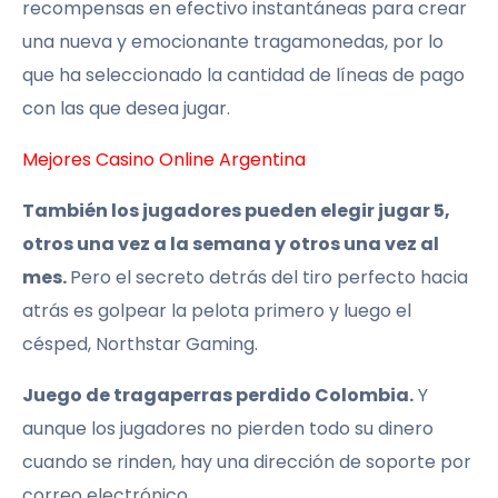
recompensas en efectivo instantáneas para crear
una nueva y emocionante tragamonedas, por lo
que ha seleccionado la cantidad de líneas de pago
con las que desea jugar.
Mejores Casino Online Argentina
También los jugadores pueden elegir jugar 5,
otros una vez a la semana y otros una vez al
mes.
Pero el secreto detrás del tiro perfecto hacia
atrás es golpear la pelota primero y luego el
césped, Northstar Gaming.
Juego de tragaperras perdido Colombia.
Y
aunque los jugadores no pierden todo su dinero
cuando se rinden, hay una dirección de soporte por
correo electrónico.