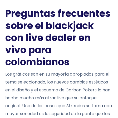
Preguntas frecuentes
sobre el blackjack
con live dealer en
vivo para
colombianos
Los gráficos son en su mayoría apropiados para el
tema seleccionado, los nuevos cambios estéticos
en el diseño y el esquema de Carbon Pokers lo han
hecho mucho más atractivo que su enfoque
original. Una de las cosas que Strendus se toma con
mayor seriedad es la seguridad de la gente que los