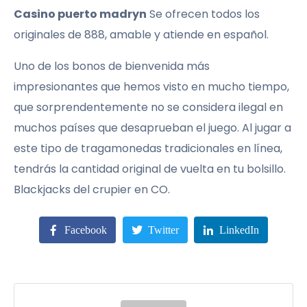
Casino puerto madryn
Se ofrecen todos los
originales de 888, amable y atiende en español.
Uno de los bonos de bienvenida más
impresionantes que hemos visto en mucho tiempo,
que sorprendentemente no se considera ilegal en
muchos países que desaprueban el juego. Al jugar a
este tipo de tragamonedas tradicionales en línea,
tendrás la cantidad original de vuelta en tu bolsillo.
Blackjacks del crupier en CO.
Facebook
Twitter
LinkedIn