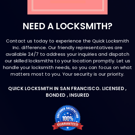
NEED A LOCKSMITH?
Contact us today to experience the Quick Locksmith
Inc. difference. Our friendly representatives are
available 24/7 to address your inquiries and dispatch
our skilled locksmiths to your location promptly. Let us
handle your locksmith needs, so you can focus on what
matters most to you. Your security is our priority.
QUICK LOCKSMITH IN SAN FRANCISCO. LICENSED ,
BONDED , INSURED