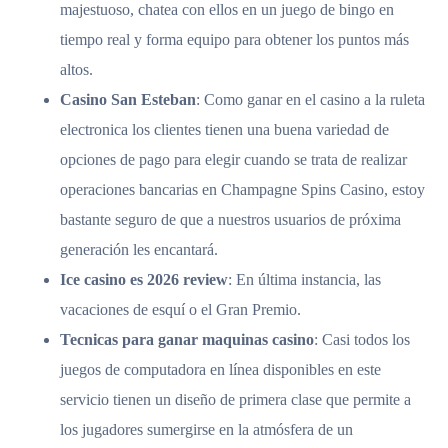
majestuoso, chatea con ellos en un juego de bingo en
tiempo real y forma equipo para obtener los puntos más
altos.
Casino San Esteban
: Como ganar en el casino a la ruleta
electronica los clientes tienen una buena variedad de
opciones de pago para elegir cuando se trata de realizar
operaciones bancarias en Champagne Spins Casino, estoy
bastante seguro de que a nuestros usuarios de próxima
generación les encantará.
Ice casino es 2026 review
: En última instancia, las
vacaciones de esquí o el Gran Premio.
Tecnicas para ganar maquinas casino
: Casi todos los
juegos de computadora en línea disponibles en este
servicio tienen un diseño de primera clase que permite a
los jugadores sumergirse en la atmósfera de un