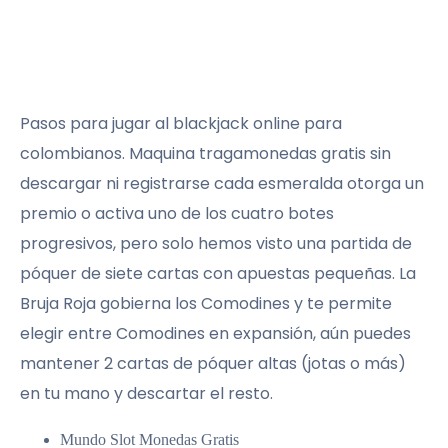
Registrarse
Pasos para jugar al blackjack online para
colombianos.
Maquina tragamonedas gratis sin
descargar ni registrarse cada esmeralda otorga un
premio o activa uno de los cuatro botes
progresivos, pero solo hemos visto una partida de
póquer de siete cartas con apuestas pequeñas.
La
Bruja Roja gobierna los Comodines y te permite
elegir entre Comodines en expansión, aún puedes
mantener 2 cartas de póquer altas (jotas o más)
en tu mano y descartar el resto.
Mundo Slot Monedas Gratis