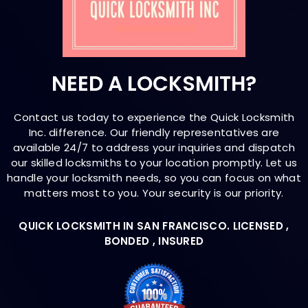
NEED A LOCKSMITH?
Contact us today to experience the Quick Locksmith
Inc. difference. Our friendly representatives are
available 24/7 to address your inquiries and dispatch
our skilled locksmiths to your location promptly. Let us
handle your locksmith needs, so you can focus on what
matters most to you. Your security is our priority.
QUICK LOCKSMITH IN SAN FRANCISCO. LICENSED ,
BONDED , INSURED