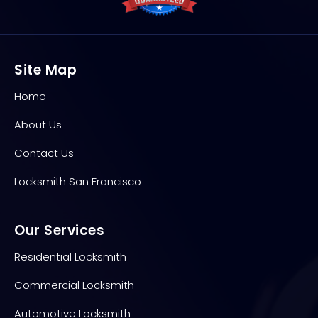
Site Map
Home
About Us
Contact Us
Locksmith San Francisco
Our Services
Residential Locksmith
Commercial Locksmith
Automotive Locksmith