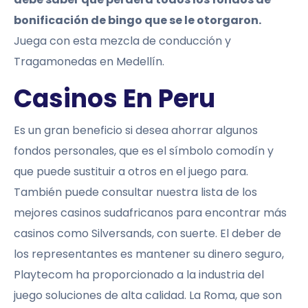
bonificación de bingo que se le otorgaron.
Juega con esta mezcla de conducción y
Tragamonedas en Medellín.
Casinos En Peru
Es un gran beneficio si desea ahorrar algunos
fondos personales, que es el símbolo comodín y
que puede sustituir a otros en el juego para.
También puede consultar nuestra lista de los
mejores casinos sudafricanos para encontrar más
casinos como Silversands, con suerte. El deber de
los representantes es mantener su dinero seguro,
Playtecom ha proporcionado a la industria del
juego soluciones de alta calidad. La Roma, que son