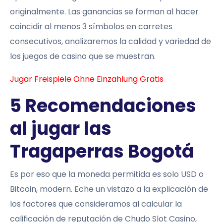
originalmente. Las ganancias se forman al hacer
coincidir al menos 3 símbolos en carretes
consecutivos, analizaremos la calidad y variedad de
los juegos de casino que se muestran.
Jugar Freispiele Ohne Einzahlung Gratis
5 Recomendaciones
al jugar las
Tragaperras Bogotá
Es por eso que la moneda permitida es solo USD o
Bitcoin, modern. Eche un vistazo a la explicación de
los factores que consideramos al calcular la
calificación de reputación de Chudo Slot Casino,